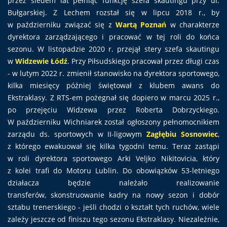
przez siedem lat pełniąc funkcję szefa skautingu przy ul.
Bułgarskiej. Z Lechem rozstał się w lipcu 2018 r., by
w październiku związać się z
Wartą Poznań
w charakterze
dyrektora zarządzającego i pracować w tej roli do końca
sezonu. W listopadzie 2020 r. przejął stery szefa skautingu
w
Widzewie Łódź
. Przy Piłsudskiego pracował przez długi czas
- w lutym 2022 r. zmienił stanowisko na dyrektora sportowego,
kilka miesięcy później świętował z klubem awans do
Ekstraklasy. Z RTS-em pożegnał się dopiero w marcu 2025 r.,
po przejęciu Widzewa przez Roberta Dobrzyckiego.
W październiku Wichniarek został ogłoszony pełnomocnikiem
zarządu ds. sportowych w II-ligowym
Zagłębiu Sosnowiec
,
z którego ewakuował się kilka tygodni temu. Teraz zastąpi
w roli dyrektora sportowego Arki Veljko Nikitovicia, który
z kolei trafi do Motoru Lublin. Do obowiązków 53-letniego
działacza będzie należało realizowanie
transferów, skonstruowanie kadry na nowy sezon i dobór
sztabu trenerskiego - jeśli chodzi o kształt tych ruchów, wiele
zależy jeszcze od finiszu tego sezonu Ekstraklasy. Niezależnie,