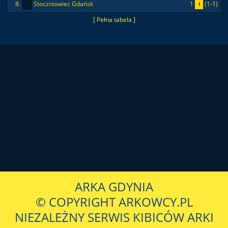
1
(1-1)
8.
Stoczniowiec Gdańsk
1
[ Pełna tabela ]
ARKA GDYNIA
© COPYRIGHT ARKOWCY.PL
NIEZALEŻNY SERWIS KIBICÓW ARKI