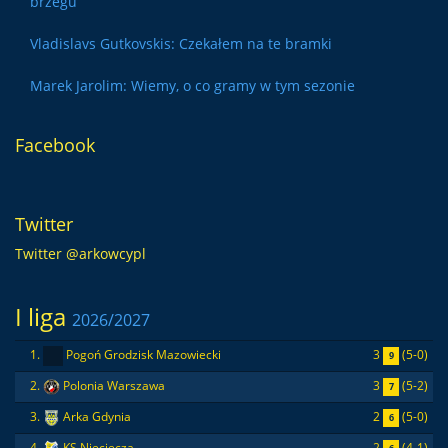
brzegu
Vladislavs Gutkovskis: Czekałem na te bramki
Marek Jarolim: Wiemy, o co gramy w tym sezonie
Facebook
Twitter
Twitter @arkowcypl
I liga
2026/2027
3
(5-0)
1.
Pogoń Grodzisk Mazowiecki
9
3
(5-2)
2.
Polonia Warszawa
7
2
(5-0)
3.
Arka Gdynia
6
2
(4-1)
4.
KS Nieciecza