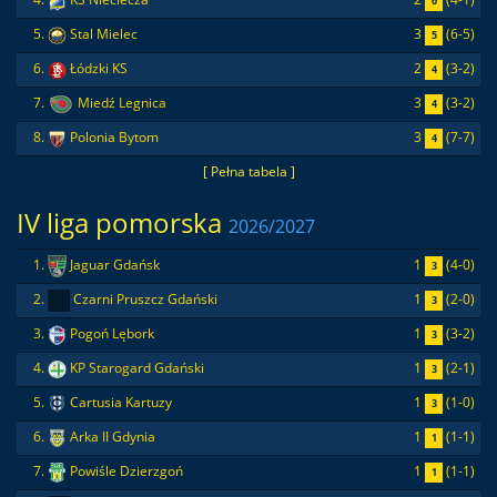
6
3
(6-5)
5.
Stal Mielec
5
2
(3-2)
6.
Łódzki KS
4
3
(3-2)
7.
Miedź Legnica
4
3
(7-7)
8.
Polonia Bytom
4
[ Pełna tabela ]
IV liga pomorska
2026/2027
1
(4-0)
1.
Jaguar Gdańsk
3
1
(2-0)
2.
Czarni Pruszcz Gdański
3
1
(3-2)
3.
Pogoń Lębork
3
1
(2-1)
4.
KP Starogard Gdański
3
1
(1-0)
5.
Cartusia Kartuzy
3
1
(1-1)
6.
Arka II Gdynia
1
1
(1-1)
7.
Powiśle Dzierzgoń
1