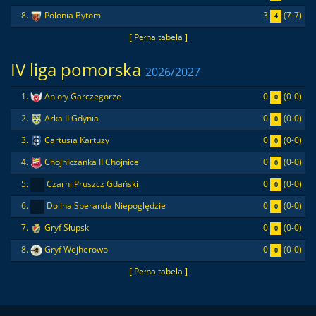
3
(7-7)
8.
Polonia Bytom
4
[ Pełna tabela ]
IV liga pomorska
2026/2027
0
(0-0)
1.
Anioły Garczegorze
0
0
(0-0)
2.
Arka II Gdynia
0
0
(0-0)
3.
Cartusia Kartuzy
0
0
(0-0)
4.
Chojniczanka II Chojnice
0
0
(0-0)
5.
Czarni Pruszcz Gdański
0
0
(0-0)
6.
Dolina Speranda Niepoględzie
0
0
(0-0)
7.
Gryf Słupsk
0
0
(0-0)
8.
Gryf Wejherowo
0
[ Pełna tabela ]