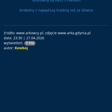
Oceniamy za mecz z Piastem
Grobelny z najwyższą średnią not za Gliwice
źródło: www.arkowcy.pl, zdjęcie www.arka.gdynia.pl
data:
23:30 | 27.04.2026
wyświetleń:
7 173
autor:
Kowboj