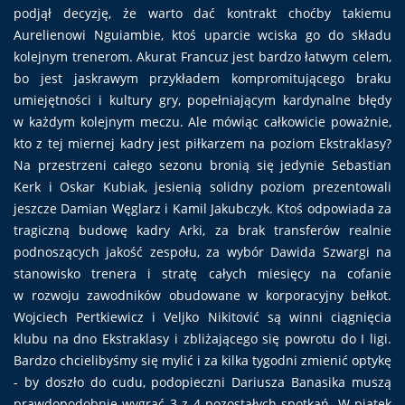
podjął decyzję, że warto dać kontrakt choćby takiemu
Aurelienowi Nguiambie, ktoś uparcie wciska go do składu
kolejnym trenerom. Akurat Francuz jest bardzo łatwym celem,
bo jest jaskrawym przykładem kompromitującego braku
umiejętności i kultury gry, popełniającym kardynalne błędy
w każdym kolejnym meczu. Ale mówiąc całkowicie poważnie,
kto z tej miernej kadry jest piłkarzem na poziom Ekstraklasy?
Na przestrzeni całego sezonu bronią się jedynie Sebastian
Kerk i Oskar Kubiak, jesienią solidny poziom prezentowali
jeszcze Damian Węglarz i Kamil Jakubczyk. Ktoś odpowiada za
tragiczną budowę kadry Arki, za brak transferów realnie
podnoszących jakość zespołu, za wybór Dawida Szwargi na
stanowisko trenera i stratę całych miesięcy na cofanie
w rozwoju zawodników obudowane w korporacyjny bełkot.
Wojciech Pertkiewicz i Veljko Nikitović są winni ciągnięcia
klubu na dno Ekstraklasy i zbliżającego się powrotu do I ligi.
Bardzo chcielibyśmy się mylić i za kilka tygodni zmienić optykę
- by doszło do cudu, podopieczni Dariusza Banasika muszą
prawdopodobnie wygrać 3 z 4 pozostałych spotkań. W piątek