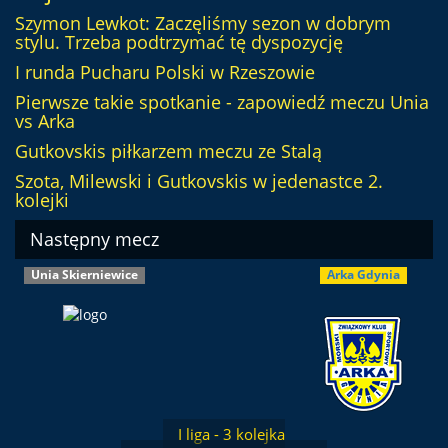
Szymon Lewkot: Zaczęliśmy sezon w dobrym
stylu. Trzeba podtrzymać tę dyspozycję
I runda Pucharu Polski w Rzeszowie
Pierwsze takie spotkanie - zapowiedź meczu Unia
vs Arka
Gutkovskis piłkarzem meczu ze Stalą
Szota, Milewski i Gutkovskis w jedenastce 2.
kolejki
Następny mecz
Unia Skierniewice
Arka Gdynia
I liga - 3 kolejka