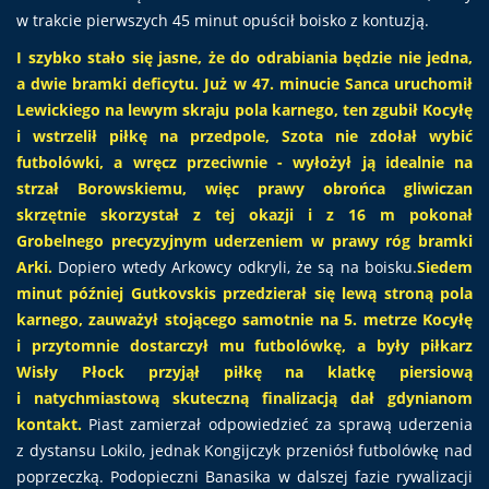
w trakcie pierwszych 45 minut opuścił boisko z kontuzją.
I szybko stało się jasne, że do odrabiania będzie nie jedna,
a dwie bramki deficytu. Już w 47. minucie Sanca uruchomił
Lewickiego na lewym skraju pola karnego, ten zgubił Kocyłę
i wstrzelił piłkę na przedpole, Szota nie zdołał wybić
futbolówki, a wręcz przeciwnie - wyłożył ją idealnie na
strzał Borowskiemu, więc prawy obrońca gliwiczan
skrzętnie skorzystał z tej okazji i z 16 m pokonał
Grobelnego precyzyjnym uderzeniem w prawy róg bramki
Arki.
Dopiero wtedy Arkowcy odkryli, że są na boisku.
Siedem
minut później Gutkovskis przedzierał się lewą stroną pola
karnego, zauważył stojącego samotnie na 5. metrze Kocyłę
i przytomnie dostarczył mu futbolówkę, a były piłkarz
Wisły Płock przyjął piłkę na klatkę piersiową
i natychmiastową skuteczną finalizacją dał gdynianom
kontakt.
Piast zamierzał odpowiedzieć za sprawą uderzenia
z dystansu Lokilo, jednak Kongijczyk przeniósł futbolówkę nad
poprzeczką. Podopieczni Banasika w dalszej fazie rywalizacji