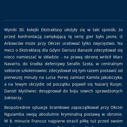
Wyniki 30. kolejki Ekstraklasy ułożyły się w taki sposób, że
przed konfrontacją zamykającą tę serię gier było jasne, iż
Arkowców może przy Okrzei uratować tylko zwycięstwo. Na
mecz o Ekstraklasę dla Gdyni Dariusz Banasik zdecydował się
nieco namieszać w składzie - na prawą obronę wrócił Marc
Navarro, do środka defensywy Serafin Szota, w centralnym
sektorze szkoleniowiec zdecydował się tym razem postawić od
pierwszej minuty na Luisa Pereę zamiast Kamila Jakubczyka,
a na lewym skrzydle od początku pojawił się Nazarij Rusyn.
Daniel Myśliwiec desygnował do boju sowich sprawdzonych
żołnierzy.
Bezpośrednie sytuacje bramkowe zapoczątkował przy Okrzei
Nguiamba swoją absolutnie kryminalną postawą w obronie.
W 8. minucie Francuz najpierw stracił piłkę tuż przed swoim