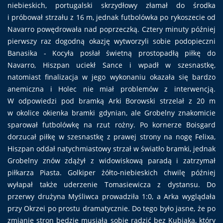
niebieskich, portugalski skrzydłowy złamał do środka
i próbował strzału z 16 m, jednak futbolówka po rykoszecie od
Navarro powędrowała nad poprzeczką. Cztery minuty później
pierwszy raz dogodną okazję wytworzyli sobie podopieczni
Banasika - Kocyła posłał świetną prostopadłą piłkę do
Navarro, Hiszpan uciekł Sance i wpadł w szesnastkę,
natomiast finalizacja w jego wykonaniu okazała się bardzo
anemiczna i Holec nie miał problemów z interwencją.
W odpowiedzi pod bramką Arki Borowski strzelał z 20 m
w okolice okienka bramki gdynian, ale Grobelny znakomicie
sparował futbolówkę na rzut rożny. Po kornerze Boisgard
dorzucał piłkę w szesnastkę z prawej strony na nogę Felixa,
Hiszpan oddał natychmiastowy strzał w światło bramki, jednak
Grobelny znów zdążył z widowiskową paradą i zatrzymał
piłkarza Piasta. Golkiper żółto-niebieskich chwilę później
wyłapał także uderzenie Tomasiewicza z dystansu. Do
przerwy drużyna Myśliwca prowadziła 1:0, a Arka wyglądała
przy Okrzei po prostu dramatycznie. Do tego było jasne, że po
zmianie stron będzie musiała sobie radzić bez Kubiaka, który