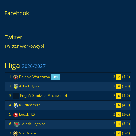
Facebook
Twitter
Twitter @arkowcypl
I liga
2026/2027
3
(4-1)
1.
Polonia Warszawa
7
LIVE
2
(5-0)
2.
Arka Gdynia
6
2
(4-0)
3.
Pogoń Grodzisk Mazowiecki
6
2
(4-1)
4.
KS Nieciecza
6
2
(3-2)
5.
Łódzki KS
4
2
(3-1)
6.
Miedź Legnica
4
2
(5-4)
7.
Stal Mielec
4