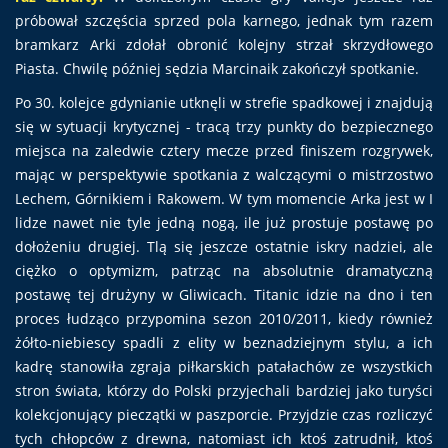
próbował szczęścia sprzed pola karnego, jednak tym razem
bramkarz Arki zdołał obronić kolejny strzał skrzydłowego
Piasta. Chwilę później sędzia Marcinaik zakończył spotkanie.
Po 30. kolejce gdynianie utknęli w strefie spadkowej i znajdują
się w sytuacji krytycznej - tracą trzy punkty do bezpiecznego
miejsca na zaledwie cztery mecze przed finiszem rozgrywek,
mając w perspektywie spotkania z walczącymi o mistrzostwo
Lechem, Górnikiem i Rakowem. W tym momencie Arka jest w I
lidze nawet nie tyle jedną nogą, ile już prostuje postawę po
dołożeniu drugiej. Tlą się jeszcze ostatnie iskry nadziei, ale
ciężko o optymizm, patrząc na absolutnie dramatyczną
postawę tej drużyny w Gliwicach. Titanic idzie na dno i ten
proces łudząco przypomina sezon 2010/2011, kiedy również
żółto-niebiescy spadli z elity w beznadziejnym stylu, a ich
kadrę stanowiła zgraja piłkarskich patałachów ze wszystkich
stron świata, którzy do Polski przyjechali bardziej jako turyści
kolekcjonujący pieczątki w paszporcie. Przyjdzie czas rozliczyć
tych chłopców z drewna, natomiast ich ktoś zatrudnił, ktoś