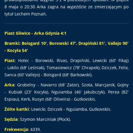
8 maja o 20:30 Arka zagra na wyjeździe ze zmierzającym po
tytuł Lechem Poznań.
Piast Gliwice - Arka Gdynia 4:1
Bramki: Boisgard 10', Borowski 47', Drapiński 81', Vallejo 90'
- Kocyła 54'
Piast
: Holec - Borowski, Rivas, Drapiński, Lewicki (60' Fikaj)
- Lokilo (68' Leśniak), Tomasiewicz (78' Chrapek), Dziczek, Felix,
Sanca (60' Vallejo) - Boisgard (68' Barkowski).
Arka
: Grobelny - Navarro (68' Zator), Szota, Marcjanik, Gojny
- Kubiak (23' Kocyła), Nguiamba (46' Jakubczyk), Perea (82'
Espiau), Kerk, Rusyn (68' Oliveira) - Gutkovskis.
Źółte kartki
: Lewicki, Dziczek - Nguiamba, Gutkovskis.
Sędzia
: Szymon Marciniak (Płock).
Frekwencja
: 4339.