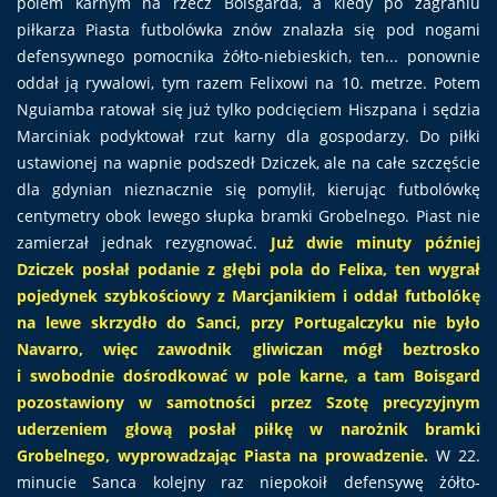
polem karnym na rzecz Boisgarda, a kiedy po zagraniu
piłkarza Piasta futbolówka znów znalazła się pod nogami
defensywnego pomocnika żółto-niebieskich, ten... ponownie
oddał ją rywalowi, tym razem Felixowi na 10. metrze. Potem
Nguiamba ratował się już tylko podcięciem Hiszpana i sędzia
Marciniak podyktował rzut karny dla gospodarzy. Do piłki
ustawionej na wapnie podszedł Dziczek, ale na całe szczęście
dla gdynian nieznacznie się pomylił, kierując futbolówkę
centymetry obok lewego słupka bramki Grobelnego. Piast nie
zamierzał jednak rezygnować.
Już dwie minuty później
Dziczek posłał podanie z głębi pola do Felixa, ten wygrał
pojedynek szybkościowy z Marcjanikiem i oddał futbolókę
na lewe skrzydło do Sanci, przy Portugalczyku nie było
Navarro, więc zawodnik gliwiczan mógł beztrosko
i swobodnie dośrodkować w pole karne, a tam Boisgard
pozostawiony w samotności przez Szotę precyzyjnym
uderzeniem głową posłał piłkę w narożnik bramki
Grobelnego, wyprowadzając Piasta na prowadzenie.
W 22.
minucie Sanca kolejny raz niepokoił defensywę żółto-