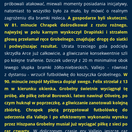
próbowali atakować, miewali momenty posiadania inicjatywy,
natomiast to wszystko było za mało, by mówić o realnym
zagrożeniu dla bramki Holeca.
A gospodarze byli skuteczni.
W 81. minucie Chrapek dośrodkował z rzutu rożnego,
najwyżej w polu karnym wyskoczył Drapiński i strzałem
głową przełamał ręce Grobelnego, znajdując drogę do siatki
i podwyższając rezultat.
Utrata trzeciego gola podcięła
skrzydła Arce już całkowicie, a gliwiczanie konsekwentnie szli
po kolejne trafienie. Dziczek uderzył z 20 m minimalnie obok
lewego słupka bramki żółto-niebieskich, Vallejo - również
z dystansu - wrzucił futbolówkę do koszyczka Grobelnego.
W
90. minucie zespół Myśliwca dopiął swego. Felix strzelał z 13
m w kierunku okienka, Grobelny świetnie wyciągnął tę
próbę, ale piłkę zebrał Borowski, łatwo nawinął Oliveirę, po
czym huknął w poprzeczkę, a gliwiczanie zanotowali kolejną
zbiórkę, Chrapek piętą przygotował futbolówkę do
uderzenia dla Vallejo i po efektownym wykonaniu wyroku
przez Hiszpana Grobelny musiał już wyciągać piłkę z sieci po
raz czwarty.
W doliczonym czasie gry Vallejo jeszcze raz