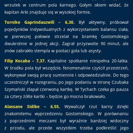
wrzutek w centrum pola karnego. Gołym okiem widać, że
kapitan Arki znajduje się w wysokiej formie.
Tornike Gaprindaszwili – 6,30.
Był aktywny, próbował
pojedynków indywidualnych z wykorzystaniem balansu ciała,
w pierwszej połowie strzelał na bramkę Gostomskiego
dwukrotnie w jednej akcji. Zagrał przyzwoite 90 minut, ale
znów zabrakło stempla w postaci gola lub asysty.
Filip Kocaba – 7,37.
Kapitalne spotkanie niespełna 20-latka.
W środku pola był wszędzie, fenomenalnie czyścił przestrzeń,
wykonywał swoją pracę sumiennie i odpowiedzialnie. Do tego
uczestniczył w rozegraniu, po jego podaniu w stronę Czubaka
Szymański złapał czerwoną kartkę. W Tychach czeka go pauza
za cztery żółte kartki – będzie go mocno brakowało.
Alassane Sidibe – 6,55.
Wywalczył rzut karny dzięki
znakomitemu wyprzedzeniu Gostomskiego. W porównaniu
z poprzednimi meczami był wyraźnie bardziej widoczny
z przodu, ale przede wszystkim trzeba podkreślić jego