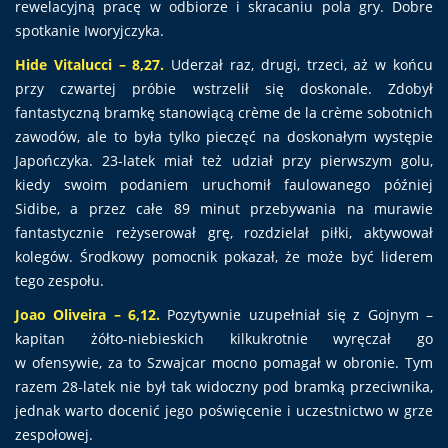
rewelacyjną pracę w odbiorze i skracaniu pola gry. Dobre
spotkanie Iworyjczyka.
Hide Vitalucci – 8,27.
Uderzał raz, drugi, trzeci, aż w końcu
przy czwartej próbie wstrzelił się doskonale. Zdobył
fantastyczną bramkę stanowiącą crème de la crème sobotnich
zawodów, ale to była tylko pieczęć na doskonałym występie
Japończyka. 23-latek miał też udział przy pierwszym golu,
kiedy swoim podaniem uruchomił faulowanego później
Sidibe, a przez całe 89 minut przebywania na murawie
fantastycznie reżyserował grę, rozdzielał piłki, aktywował
kolegów. Środkowy pomocnik pokazał, że może być liderem
tego zespołu.
Joao Oliveira – 6,12.
Pozytywnie uzupełniał się z Gojnym –
kapitan żółto-niebieskich kilkukrotnie wyręczał go
w ofensywie, za to Szwajcar mocno pomagał w obronie. Tym
razem 28-latek nie był tak widoczny pod bramką przeciwnika,
jednak warto docenić jego poświęcenie i uczestnictwo w grze
zespołowej.