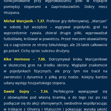
funkcjonowanie przy wyprowadzaniu piłki w trójkącie
pomiędzy stoperami a Gaprindaszwilim. Dobry mecz
Hiszpana.
Michał Marcjanik – 7,37.
Profesor gry defensywnej. ,,Marcjan”
w sobotę był wszędzie – wygrywał pojedynki, grał na
wyprzedzenie rywala, zbierał drugie piłki, wyprowadzał
futbolówkę, królował w powietrzu. Przed meczem obawialiśmy
się o zagrożenie ze strony Sekulskiego, ale 29-latek całkowicie
go pożarł. Cichy ojciec sukcesu drużyny.
Kike Hermoso – 7,05.
Dotrzymywał kroku Marcjanikowi
w skutecznej grze na środku obrony. Wyglądał znakomicie
w pojedynkach fizycznych, ale przy tym nie tracił na
zwrotności i dynamice z piłką przy nodze. Kolejny bardzo
udany występ hiszpańskiego stopera.
Dawid Gojny – 7,34.
Perfekcyjnie wywiązywał się
z obowiązków pod własną bramką, a do tego raz po raz
podłączał się do akcji ofensywnych, swobodnie współpracując
w trójkącie z Oliveirą i Vitaluccim i pokazując wysoką jakość