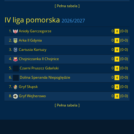
[ Pełna tabela ]
IV liga pomorska
2026/2027
0
(0-0)
1.
Anioły Garczegorze
0
0
(0-0)
2.
Arka II Gdynia
0
0
(0-0)
3.
Cartusia Kartuzy
0
0
(0-0)
4.
Chojniczanka II Chojnice
0
0
(0-0)
5.
Czarni Pruszcz Gdański
0
0
(0-0)
6.
Dolina Speranda Niepoględzie
0
0
(0-0)
7.
Gryf Słupsk
0
0
(0-0)
8.
Gryf Wejherowo
0
[ Pełna tabela ]