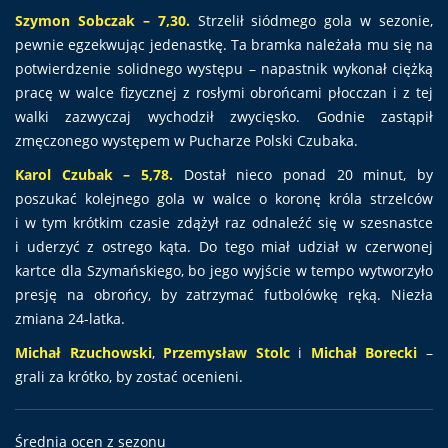
Szymon Sobczak – 7,30.
Strzelił siódmego gola w sezonie,
pewnie egzekwując jedenastkę. Ta bramka należała mu się na
potwierdzenie solidnego występu – napastnik wykonał ciężką
pracę w walce fizycznej z rosłymi obrońcami płocczan i z tej
walki zazwyczaj wychodził zwycięsko. Godnie zastąpił
zmęczonego występem w Pucharze Polski Czubaka.
Karol Czubak – 5,78.
Dostał nieco ponad 20 minut, by
poszukać kolejnego gola w walce o koronę króla strzelców
i w tym krótkim czasie zdążył raz odnaleźć się w szesnastce
i uderzyć z ostrego kąta. Do tego miał udział w czerwonej
kartce dla Szymańskiego, bo jego wyjście w tempo wytworzyło
presję na obrońcy, by zatrzymać futbolówkę ręką. Niezła
zmiana 24-latka.
Michał Rzuchowski
,
Przemysław Stolc
i
Michał Borecki
–
grali za krótko, by zostać ocenieni.
Średnia ocen z sezonu