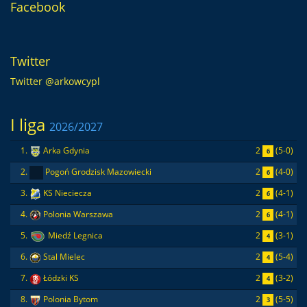
Facebook
Twitter
Twitter @arkowcypl
I liga
2026/2027
2
(5-0)
1.
Arka Gdynia
6
2
(4-0)
2.
Pogoń Grodzisk Mazowiecki
6
2
(4-1)
3.
KS Nieciecza
6
2
(4-1)
4.
Polonia Warszawa
6
2
(3-1)
5.
Miedź Legnica
4
2
(5-4)
6.
Stal Mielec
4
2
(3-2)
7.
Łódzki KS
4
2
(5-5)
8.
Polonia Bytom
3